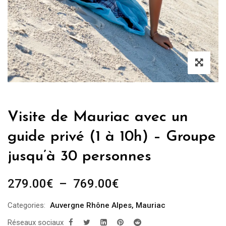
Visite de Mauriac avec un
guide privé (1 à 10h) – Groupe
jusqu’à 30 personnes
Plage
279.00
€
–
769.00
€
de
Categories:
Auvergne Rhône Alpes
,
Mauriac
prix :
Réseaux sociaux
279.00€