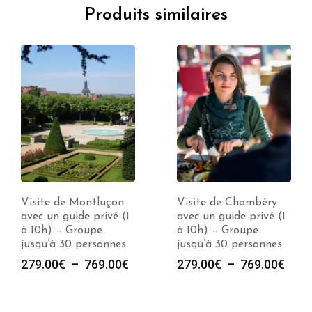
Produits similaires
Visite de Chambéry
Visite de Lyon avec
avec un guide privé (1
un guide privé (1 à
à 10h) – Groupe
10h) – Groupe jusqu’à
jusqu’à 30 personnes
30 personnes
e
Plage
Plag
279.00
€
–
769.00
€
279.00
€
–
769.00
€
de
de
prix :
prix :
00€
279.00€
279.