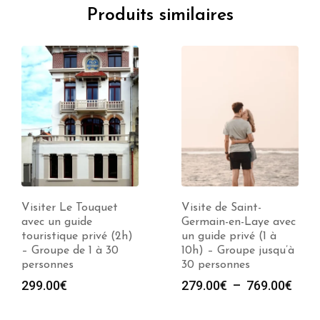
Produits similaires
Visiter Le Touquet
Visite de Saint-
avec un guide
Germain-en-Laye avec
touristique privé (2h)
un guide privé (1 à
– Groupe de 1 à 30
10h) – Groupe jusqu’à
personnes
30 personnes
e
Plag
299.00
€
279.00
€
–
769.00
€
de
prix :
00€