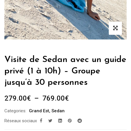
Visite de Sedan avec un guide
privé (1 à 10h) – Groupe
jusqu’à 30 personnes
Plage
279.00
€
–
769.00
€
de
Categories:
Grand Est
,
Sedan
prix :
Réseaux sociaux
279.00€
à