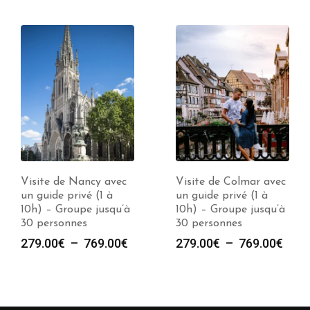
Visite de Nancy avec
Visite de Colmar avec
un guide privé (1 à
un guide privé (1 à
10h) – Groupe jusqu’à
10h) – Groupe jusqu’à
30 personnes
30 personnes
e
Plage
Plag
279.00
€
–
769.00
€
279.00
€
–
769.00
€
de
de
prix :
prix :
00€
279.00€
279.
à
à