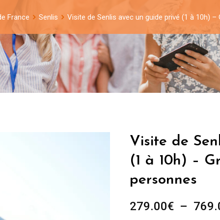
de France
Senlis
Visite de Senlis avec un guide privé (1 à 10h) 
Visite de Sen
(1 à 10h) – G
personnes
279.00
€
–
769.