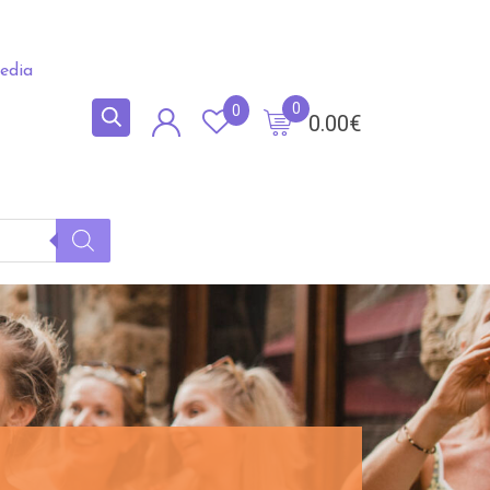
edia
0
0
0.00
€