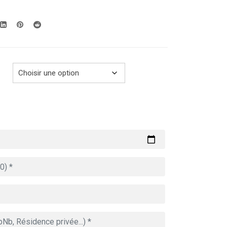
prix :
279.00€
à
769.00€