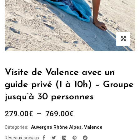
Visite de Valence avec un
guide privé (1 à 10h) – Groupe
jusqu’à 30 personnes
Plage
279.00
€
–
769.00
€
de
Categories:
Auvergne Rhône Alpes
,
Valence
prix :
Réseaux sociaux
279.00€