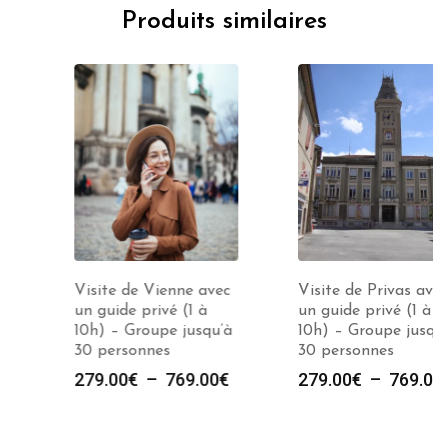
Produits similaires
Visite de Vienne avec
Visite de Privas avec
un guide privé (1 à
un guide privé (1 à
10h) – Groupe jusqu’à
10h) – Groupe jusqu’à
30 personnes
30 personnes
e
Plage
Plag
279.00
€
–
769.00
€
279.00
€
–
769.00
€
de
de
prix :
prix :
00€
279.00€
279.