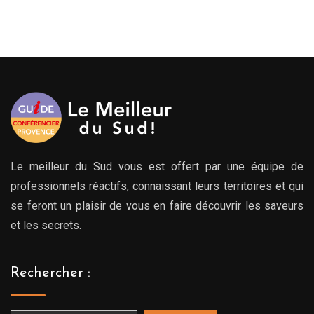
prix :
prix :
279.00€
279.
à
à
769.00€
769.
Le meilleur du Sud vous est offert par une équipe de
professionnels réactifs, connaissant leurs territoires et qui
se feront un plaisir de vous en faire découvrir les saveurs
et les secrets.
Rechercher :