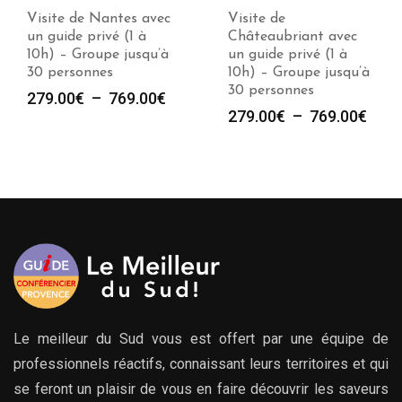
Visite de Nantes avec
Visite de
un guide privé (1 à
Châteaubriant avec
10h) – Groupe jusqu’à
un guide privé (1 à
30 personnes
10h) – Groupe jusqu’à
30 personnes
Plage
279.00
€
–
769.00
€
Plag
279.00
€
–
769.00
€
de
de
prix :
prix :
279.00€
279.
à
à
769.00€
769.
Le meilleur du Sud vous est offert par une équipe de
professionnels réactifs, connaissant leurs territoires et qui
se feront un plaisir de vous en faire découvrir les saveurs