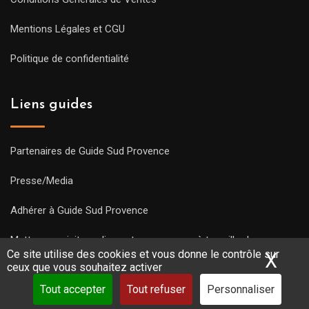
Mentions Légales et CGU
Politique de confidentialité
Liens guides
Partenaires de Guide Sud Provence
Presse/Media
Adhérer à Guide Sud Provence
Mettre une visite en ligne et commencez à travailler !
Ce site utilise des cookies et vous donne le contrôle sur
X
Mas
ceux que vous souhaitez activer
Tout accepter
Tout refuser
Personnaliser