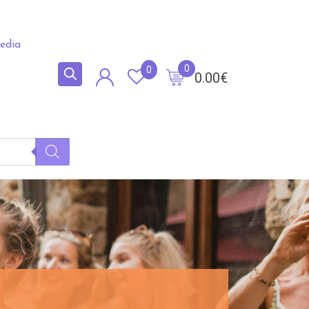
edia
0
0
0.00
€