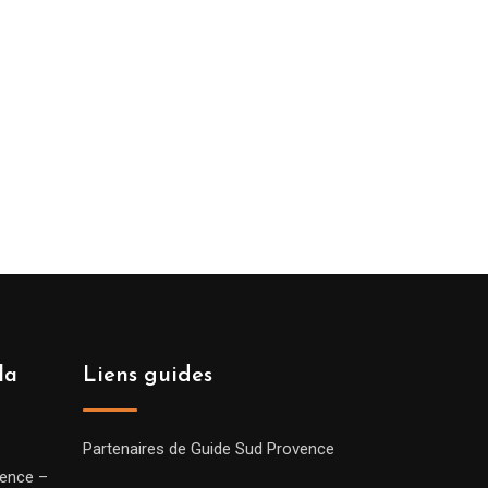
la
Liens guides
Partenaires de Guide Sud Provence
vence –