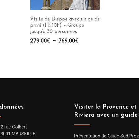
Visite de Dieppe avec un guide
privé (1 à 10h) – Groupe
jusqu’à 30 personnes
Plage
279.00
€
–
769.00
€
de
prix :
279.00€
à
769.00€
données
Visiter la Provence et 
Riviera avec un guide
12 rue Colbert
13001 MARSEILLE
Présentation de Guide Sud Pro