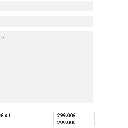
0
€ x 1
299.00
€
299.00
€