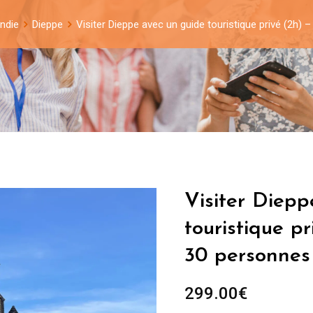
ndie
Dieppe
Visiter Dieppe avec un guide touristique privé (2h)
Visiter Diepp
touristique p
30 personnes
299.00
€