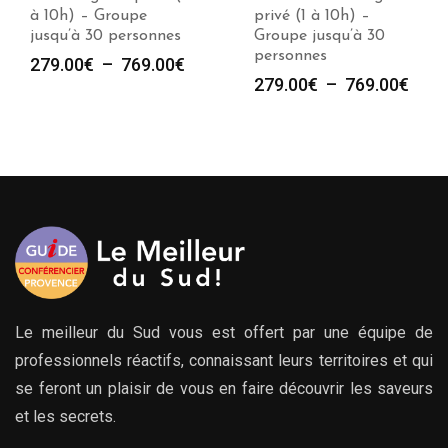
à 10h) – Groupe
privé (1 à 10h) –
jusqu’à 30 personnes
Groupe jusqu’à 30
personnes
e
Plage
279.00
€
–
769.00
€
Plag
279.00
€
–
769.00
€
de
de
prix :
prix :
00€
279.00€
279.
à
à
00€
769.00€
769.
Le meilleur du Sud vous est offert par une équipe de
professionnels réactifs, connaissant leurs territoires et qui
se feront un plaisir de vous en faire découvrir les saveurs
et les secrets.