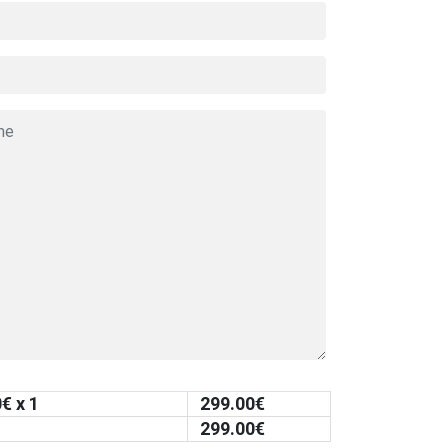
0
€ x 1
299.00
€
299.00
€