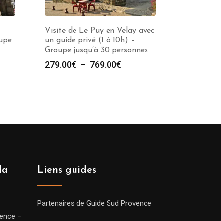
Visite de Le Puy en Velay avec
oupe
un guide privé (1 à 10h) –
Groupe jusqu’à 30 personnes
e
Plage
279.00
€
–
769.00
€
de
prix :
00€
279.00€
à
00€
769.00€
la
Liens guides
Partenaires de Guide Sud Provence
vence –