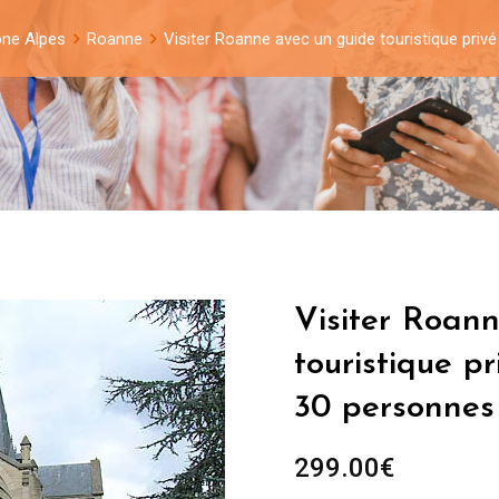
ne Alpes
Roanne
Visiter Roanne avec un guide touristique priv
Visiter Roan
touristique p
30 personnes
299.00
€