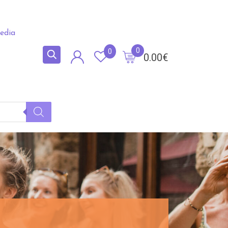
edia
0
0
0.00
€