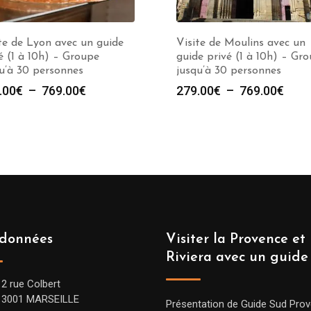
te de Lyon avec un guide
Visite de Moulins avec un
é (1 à 10h) – Groupe
guide privé (1 à 10h) – Gr
u’à 30 personnes
jusqu’à 30 personnes
Plage
Plag
.00
€
–
769.00
€
279.00
€
–
769.00
€
de
de
prix :
prix :
279.00€
279.
à
à
769.00€
769.
données
Visiter la Provence et 
Riviera avec un guide
12 rue Colbert
13001 MARSEILLE
Présentation de Guide Sud Pro