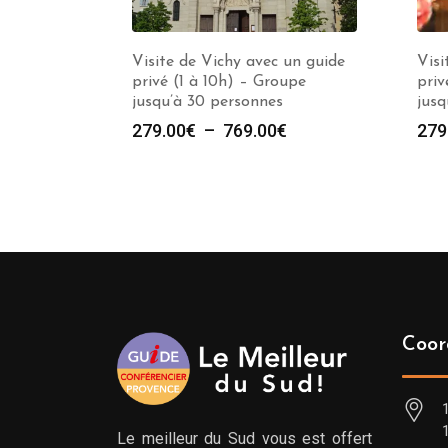
Visite de Vichy avec un guide
Visi
privé (1 à 10h) – Groupe
priv
jusqu’à 30 personnes
jusq
Plage
279.00
€
–
769.00
€
279
de
prix :
279.00€
à
769.00€
Coor
Le meilleur du Sud vous est offert