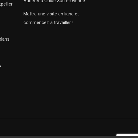
Adhérer à Guide Sud Provence
pellier
Mettre une visite en ligne et
commencez à travailler !
plans
s