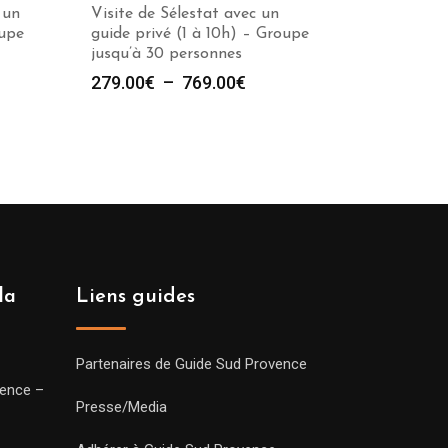
 un
Visite de Sélestat avec un
oupe
guide privé (1 à 10h) – Groupe
jusqu’à 30 personnes
e
Plage
279.00
€
–
769.00
€
de
prix :
00€
279.00€
à
00€
769.00€
la
Liens guides
Partenaires de Guide Sud Provence
vence –
Presse/Media