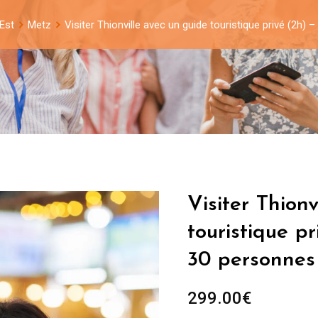
Est
Metz
Visiter Thionville avec un guide touristique privé (2h)
Visiter Thion
touristique p
30 personnes
299.00
€