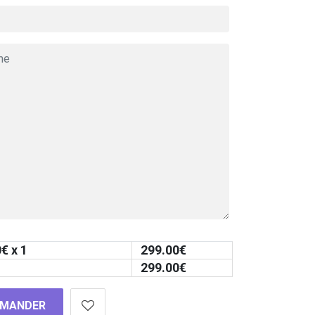
0
€ x 1
299.00
€
299.00
€
MANDER