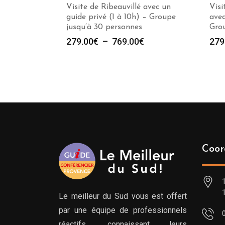
Visite de Ribeauvillé avec un
Visi
guide privé (1 à 10h) – Groupe
avec
jusqu’à 30 personnes
Grou
Plage
279.00
€
–
769.00
€
279
de
prix :
279.00€
à
769.00€
Coor
Le meilleur du Sud vous est offert
par une équipe de professionnels
réactifs, connaissant leurs