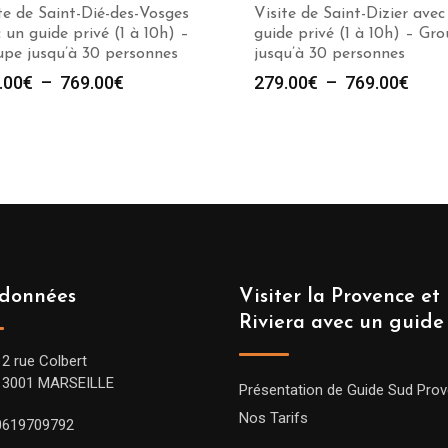
te de Saint-Dié-des-Vosges
Visite de Saint-Dizier avec
 un guide privé (1 à 10h) –
guide privé (1 à 10h) – Gr
pe jusqu’à 30 personnes
jusqu’à 30 personnes
Plage
Plag
.00
€
–
769.00
€
279.00
€
–
769.00
€
de
de
prix :
prix :
279.00€
279.
à
à
769.00€
769.
données
Visiter la Provence et 
Riviera avec un guide
12 rue Colbert
13001 MARSEILLE
Présentation de Guide Sud Pro
Nos Tarifs
0619709792