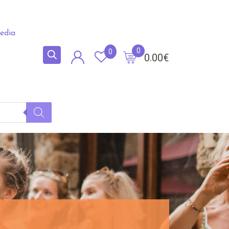
edia
0
0
0.00
€