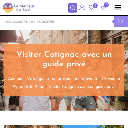
Panneau de gestion des cookies
0
0
Visiter Cotignac avec un
guide privé
Accueil
Votre guide : un professionnel investi
Provence
Alpes Côte Azur
Visiter Cotignac avec un guide privé