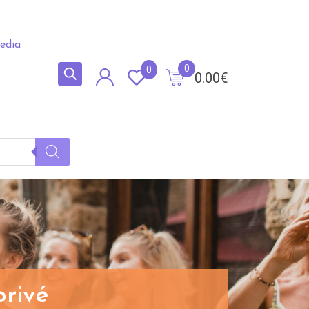
edia
0
0
0.00
€
privé