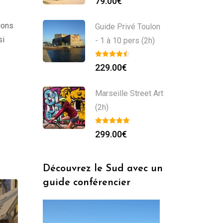
79.00
€
tions
Guide Privé Toulon
si
- 1 à 10 pers (2h)
229.00
€
Marseille Street Art
(2h)
299.00
€
Découvrez le Sud avec un
guide conférencier