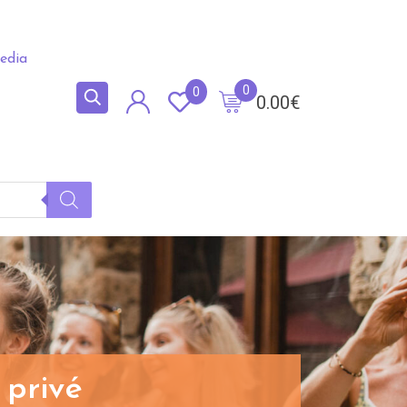
edia
0
0
0.00
€
 privé