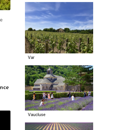
re
Var
ence
Vaucluse