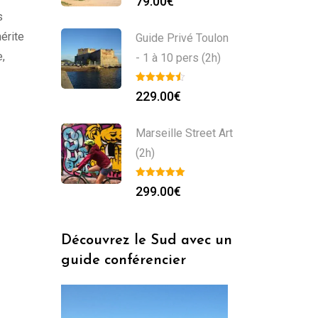
79.00
€
s
érite
Guide Privé Toulon
,
- 1 à 10 pers (2h)
229.00
€
Marseille Street Art
(2h)
299.00
€
Découvrez le Sud avec un
guide conférencier