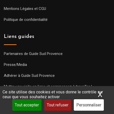
Mentions Légales et CGU
Politique de confidentialité
Liens guides
Partenaires de Guide Sud Provence
Presse/Media
Adhérer à Guide Sud Provence
Mettre une visite en ligne et commencez à travailler !
Ce site utilise des cookies et vous donne le contrôle sur
X
Mas
ceux que vous souhaitez activer
Tout accepter
Tout refuser
Personnaliser