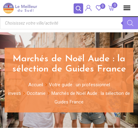
Panneau de gestion des cookies
0
0
Marchés de Noël Aude : la
sélection de Guides France
Accueil
Votre guide : un professionnel
investi
Occitanie
Marchés de Noël Aude : la sélection de
Guides France