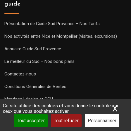
guide
Présentation de Guide Sud Provence – Nos Tarifs
Nos activités entre Nice et Montpellier (visites, excursions)
Annuaire Guide Sud Provence
Le meilleur du Sud – Nos bons plans
Contactez-nous
Conditions Générales de Ventes
Mentions Légales et CGU
Ce site utilise des cookies et vous donne le contrôle sur
X
Mas
ceux que vous souhaitez activer
Politique de confidentialité
Tout accepter
Tout refuser
Personnaliser