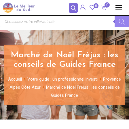
Panneau de gestion des cookies
0
0
Marché de Noël Fréjus : les
conseils de Guides France
Accueil
Votre guide : un professionnel investi
Provence
Alpes Côte Azur
Marché de Noël Fréjus : les conseils de
Guides France