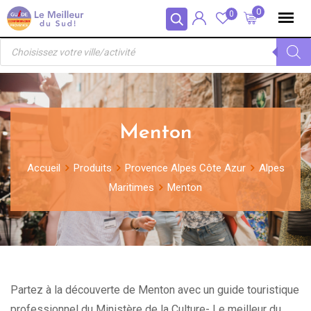
Skip
Panneau de gestion des cookies
0
0
to
Recherche
content
de
produits
Menton
Accueil
Produits
Provence Alpes Côte Azur
Alpes
Maritimes
Menton
Partez à la découverte de Menton avec un guide touristique
professionnel du Ministère de la Culture- Le meilleur du