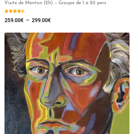
Visite de Menton (2h) – Groupe de 1 à 20 pers
Plage
259.00
€
–
299.00
€
de
prix :
259.00€
à
299.00€