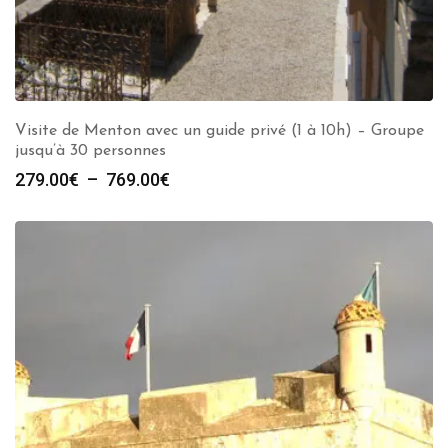
Visite de Menton avec un guide privé (1 à 10h) – Groupe
jusqu’à 30 personnes
Plage
279.00
€
–
769.00
€
de
prix :
279.00€
à
769.00€