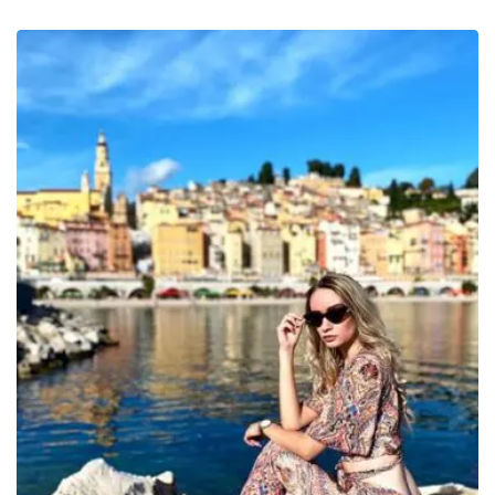
de
prix :
219.00€
à
489.00€