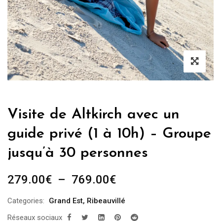
Visite de Altkirch avec un
guide privé (1 à 10h) – Groupe
jusqu’à 30 personnes
Plage
279.00
€
–
769.00
€
de
Categories:
Grand Est
,
Ribeauvillé
prix :
Réseaux sociaux
279.00€