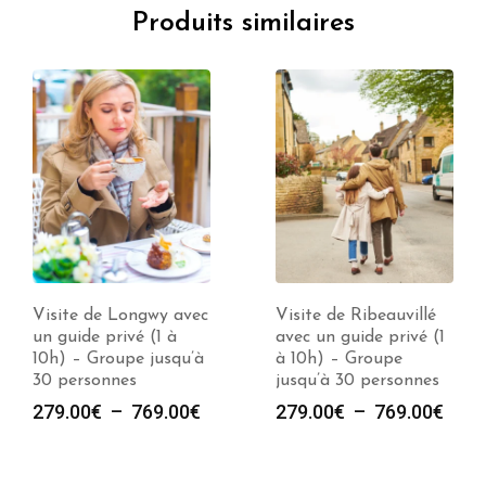
Produits similaires
Visite de Longwy avec
Visite de Ribeauvillé
un guide privé (1 à
avec un guide privé (1
10h) – Groupe jusqu’à
à 10h) – Groupe
30 personnes
jusqu’à 30 personnes
e
Plage
Plag
279.00
€
–
769.00
€
279.00
€
–
769.00
€
de
de
prix :
prix :
00€
279.00€
279.