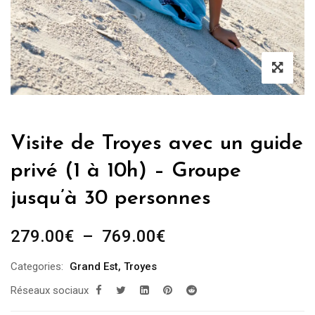
Visite de Troyes avec un guide
privé (1 à 10h) – Groupe
jusqu’à 30 personnes
Plage
279.00
€
–
769.00
€
de
Categories:
Grand Est
,
Troyes
prix :
Réseaux sociaux
279.00€
à