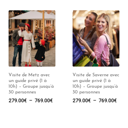
Visite de Saverne avec
Visite de Strasbourg
un guide privé (1 à
avec un guide privé (1
10h) – Groupe jusqu’à
à 10h) – Groupe
30 personnes
jusqu’à 30 personnes
e
Plage
Plag
279.00
€
–
769.00
€
279.00
€
–
769.00
€
de
de
prix :
prix :
00€
279.00€
279.
à
à