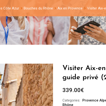
es Côte Azur
Bouches du Rhône
Aix en Provence
Visiter Aix-
Visiter Aix-e
guide privé (
339.00
€
Categories:
Provence Alp
Rhône