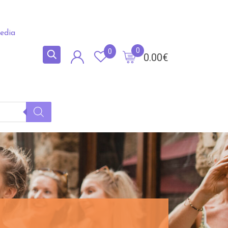
edia
0
0
0.00
€