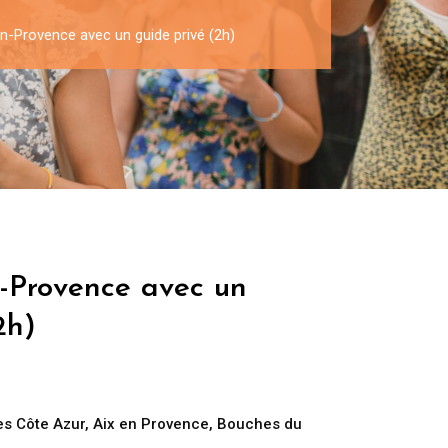
en-Provence avec un guide privé (2h)
n-Provence avec un
2h)
es Côte Azur
,
Aix en Provence
,
Bouches du