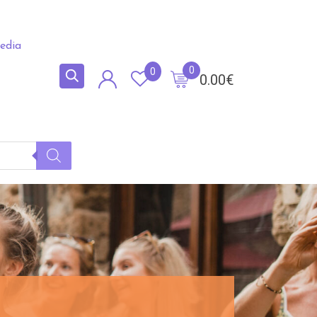
edia
0
0
0.00
€