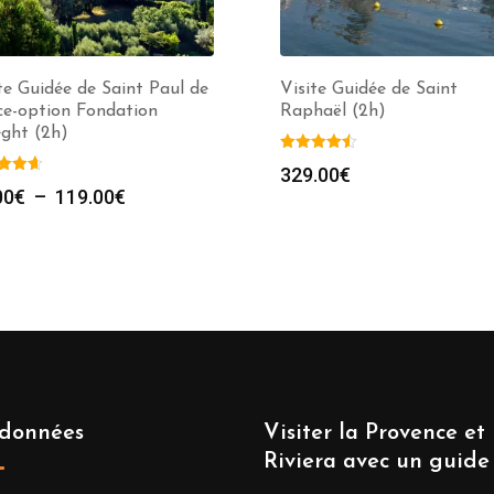
te Guidée de Saint Paul de
Visite Guidée de Saint
ce-option Fondation
Raphaël (2h)
ght (2h)
329.00
€
Plage
00
€
–
119.00
€
de
prix :
99.00€
à
119.00€
données
Visiter la Provence et 
Riviera avec un guide