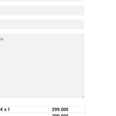
0
€ x 1
299.00
€
299.00
€