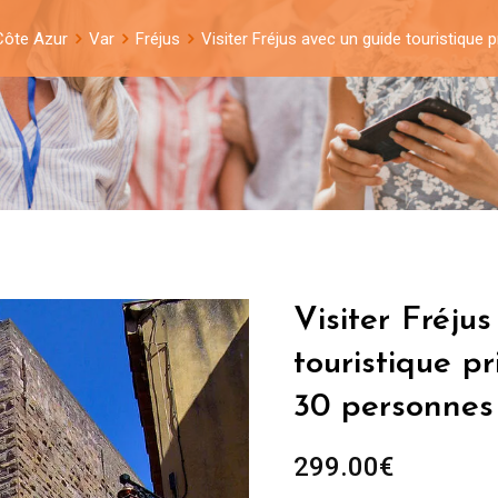
Côte Azur
Var
Fréjus
Visiter Fréjus avec un guide touristique
Visiter Fréju
touristique p
30 personnes
299.00
€