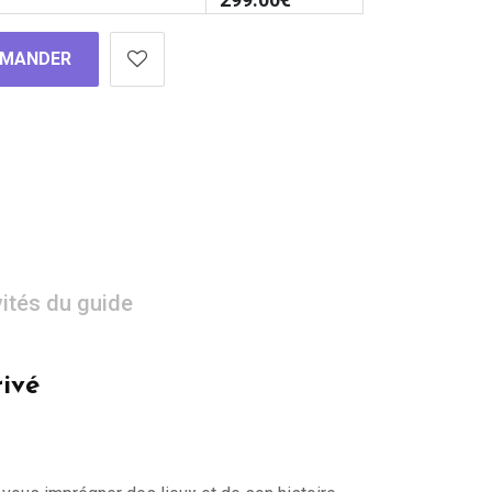
MANDER
vités du guide
rivé