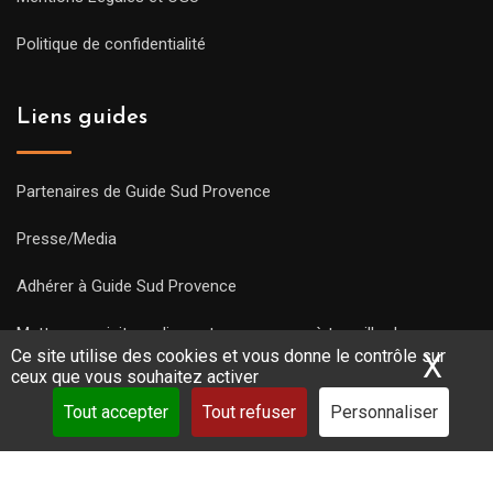
Politique de confidentialité
Liens guides
Partenaires de Guide Sud Provence
Presse/Media
Adhérer à Guide Sud Provence
Mettre une visite en ligne et commencez à travailler !
Ce site utilise des cookies et vous donne le contrôle sur
X
Mas
ceux que vous souhaitez activer
Tout accepter
Tout refuser
Personnaliser