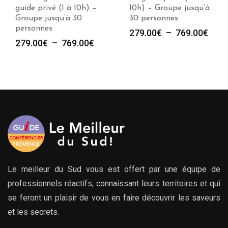
10h) – Groupe jusqu’à
à 10h) – Groupe
30 personnes
jusqu’à 30 personnes
Plage
Plag
279.00
€
–
769.00
€
279.00
€
–
769.00
€
e
de
de
prix :
prix :
279.00€
279.
00€
à
à
769.00€
769.
00€
Le meilleur du Sud vous est offert par une équipe de
professionnels réactifs, connaissant leurs territoires et qui
se feront un plaisir de vous en faire découvrir les saveurs
et les secrets.