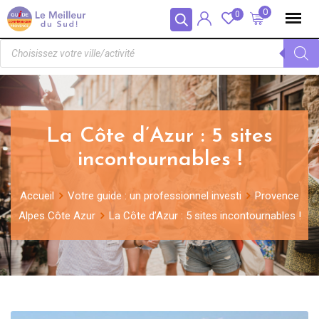
Panneau de gestion des cookies
0
0
La Côte d’Azur : 5 sites
incontournables !
Accueil
Votre guide : un professionnel investi
Provence
Alpes Côte Azur
La Côte d’Azur : 5 sites incontournables !